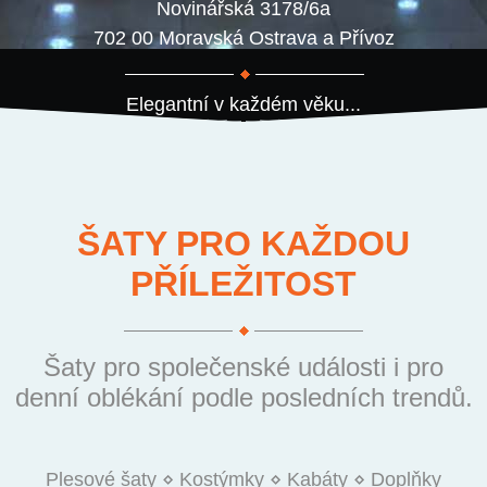
Novinářská 3178/6a
702 00 Moravská Ostrava a Přívoz
Elegantní v každém věku...
ŠATY PRO KAŽDOU
PŘÍLEŽITOST
Šaty pro společenské události i pro
denní oblékání podle posledních trendů.