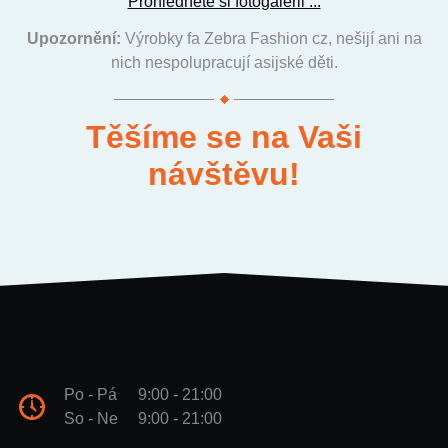
Prohlédněte si fotogalerii ...
Upozornění:
Výrobky fa Zebra Fashion cz, nešijí ani na
nich nespolupracují asijské děti.
Těšíme se na Vaši
návštěvu!
Po - Pá
9:00 - 21:00
So - Ne
9:00 - 21:00