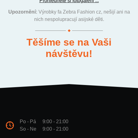
Prohlédněte si fotogalerii ...
Upozornění:
Výrobky fa Zebra Fashion cz, nešijí ani na
nich nespolupracují asijské děti.
Těšíme se na Vaši
návštěvu!
Po - Pá
9:00 - 21:00
So - Ne
9:00 - 21:00