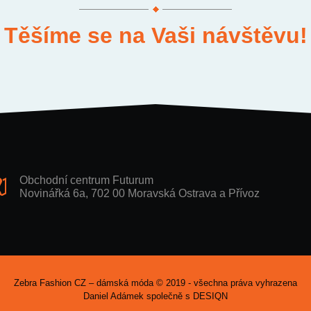
Těšíme se na Vaši návštěvu!
Obchodní centrum Futurum
Novinářká 6a, 702 00 Moravská Ostrava a Přívoz
Zebra Fashion CZ – dámská móda © 2019 - všechna práva vyhrazena
Daniel Adámek společně s
DESIQN