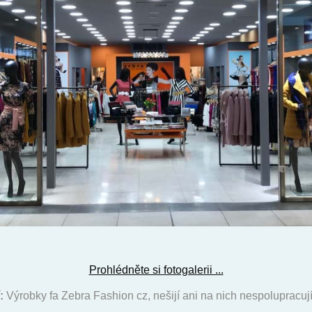
Prohlédněte si fotogalerii ...
:
Výrobky fa Zebra Fashion cz, nešijí ani na nich nespolupracují 