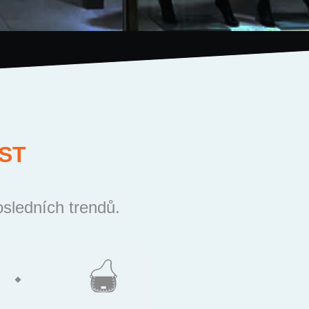
ST
osledních trendů.