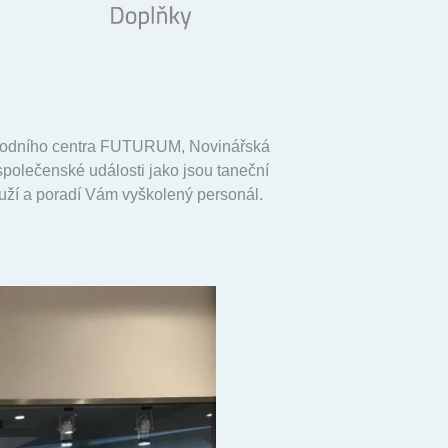
bchodního centra FUTURUM, Novinářská
společenské události jako jsou taneční
louží a poradí Vám vyškolený personál.