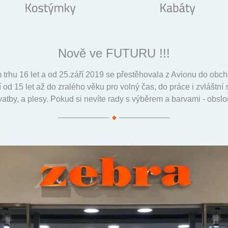
Nově ve FUTURU !!!
 trhu 16 let a od 25.září 2019 se přestěhovala z Avionu do o
od 15 let až do zralého věku pro volný čas, do práce i zvláštní 
svatby, a plesy. Pokud si nevíte rady s výběrem a barvami - obs