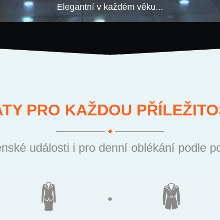
Elegantní v každém věku...
ATY PRO KAŽDOU PŘÍLEŽITO
nské události i pro denní oblékání podle p