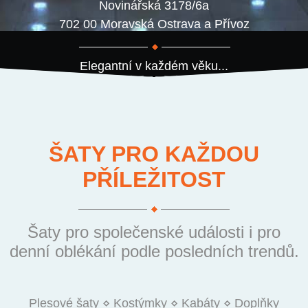
Novinářská 3178/6a
702 00 Moravská Ostrava a Přívoz
Elegantní v každém věku...
ŠATY PRO KAŽDOU
PŘÍLEŽITOST
Šaty pro společenské události i pro
denní oblékání podle posledních trendů.