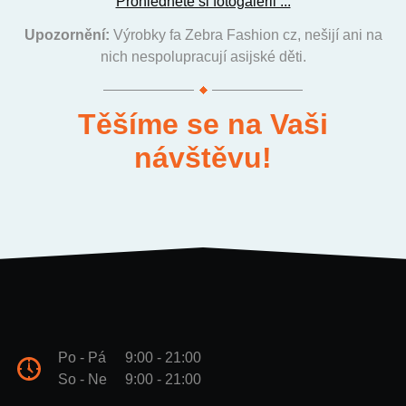
Prohlédněte si fotogalerii ...
Upozornění:
Výrobky fa Zebra Fashion cz, nešijí ani na
nich nespolupracují asijské děti.
Těšíme se na Vaši
návštěvu!
Po - Pá
9:00 - 21:00
So - Ne
9:00 - 21:00