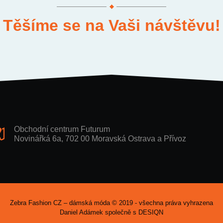
Těšíme se na Vaši návštěvu!
Obchodní centrum Futurum
Novinářká 6a, 702 00 Moravská Ostrava a Přívoz
Zebra Fashion CZ – dámská móda © 2019 - všechna práva vyhrazena
Daniel Adámek společně s
DESIQN