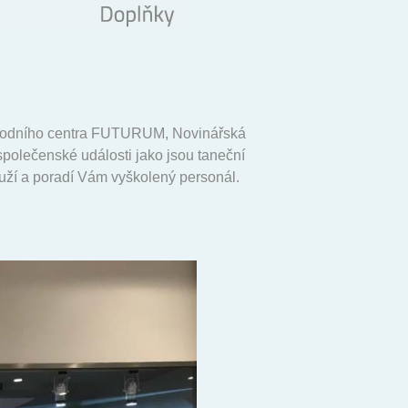
bchodního centra FUTURUM, Novinářská
společenské události jako jsou taneční
louží a poradí Vám vyškolený personál.