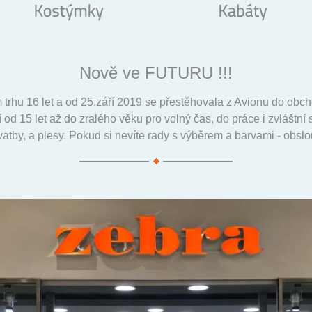
Nově ve FUTURU !!!
 trhu 16 let a od 25.září 2019 se přestěhovala z Avionu do o
od 15 let až do zralého věku pro volný čas, do práce i zvláštní 
svatby, a plesy. Pokud si nevíte rady s výběrem a barvami - obs