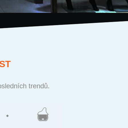
ST
osledních trendů.