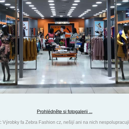
Prohlédněte si fotogalerii ...
:
Výrobky fa Zebra Fashion cz, nešijí ani na nich nespolupracují 