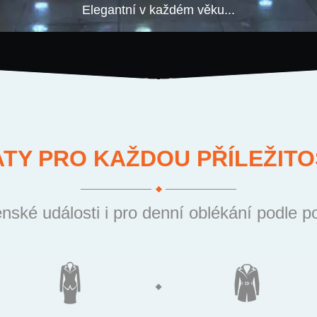
Elegantní v každém věku...
ATY PRO KAŽDOU PŘÍLEŽITO
nské události i pro denní oblékání podle p