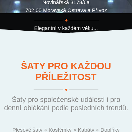
Novinářská 3178/6a
702 00 Moravská Ostrava a Přívoz
Elegantní v každém věku...
ŠATY PRO KAŽDOU
PŘÍLEŽITOST
Šaty pro společenské události i pro
denní oblékání podle posledních trendů.