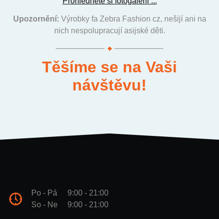
Prohlédněte si fotogalerii ...
Upozornění:
Výrobky fa Zebra Fashion cz, nešijí ani na
nich nespolupracují asijské děti.
Těšíme se na Vaši
návštěvu!
Po - Pá
9:00 - 21:00
So - Ne
9:00 - 21:00