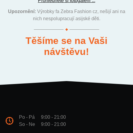
Prohlédněte si fotogalerii ...
Upozornění:
Výrobky fa Zebra Fashion cz, nešijí ani na
nich nespolupracují asijské děti.
Těšíme se na Vaši
návštěvu!
Po - Pá
9:00 - 21:00
So - Ne
9:00 - 21:00