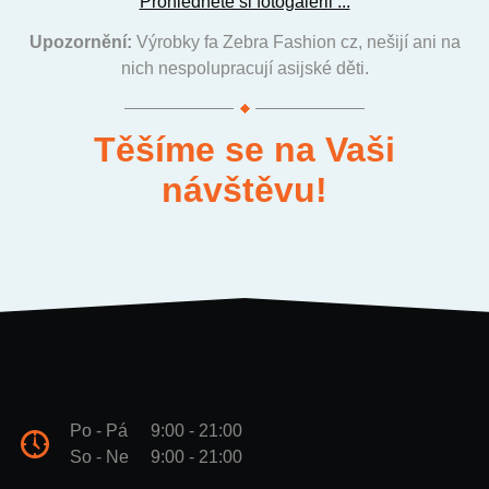
Prohlédněte si fotogalerii ...
Upozornění:
Výrobky fa Zebra Fashion cz, nešijí ani na
nich nespolupracují asijské děti.
Těšíme se na Vaši
návštěvu!
Po - Pá
9:00 - 21:00
So - Ne
9:00 - 21:00