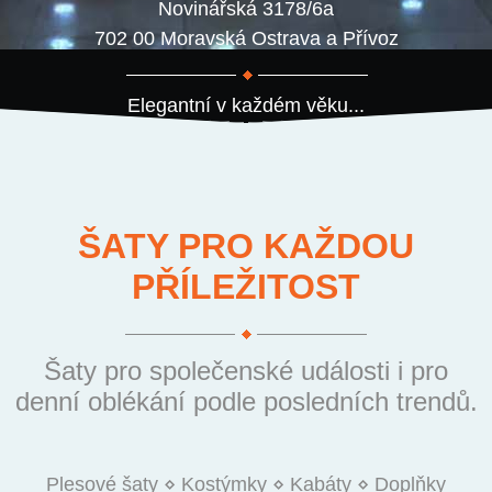
Novinářská 3178/6a
702 00 Moravská Ostrava a Přívoz
Elegantní v každém věku...
ŠATY PRO KAŽDOU
PŘÍLEŽITOST
Šaty pro společenské události i pro
denní oblékání podle posledních trendů.