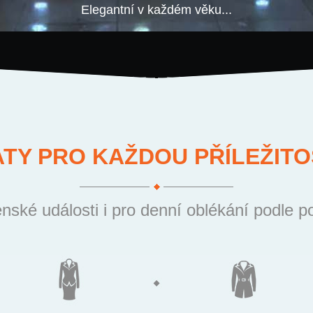
Elegantní v každém věku...
ATY PRO KAŽDOU PŘÍLEŽITO
nské události i pro denní oblékání podle p