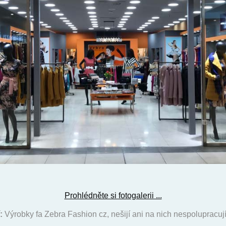
Prohlédněte si fotogalerii ...
:
Výrobky fa Zebra Fashion cz, nešijí ani na nich nespolupracují 