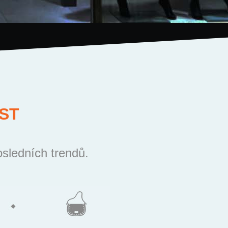
ST
osledních trendů.