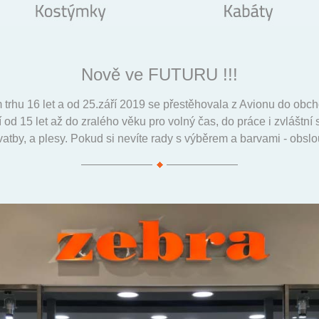
Nově ve FUTURU !!!
 trhu 16 let a od 25.září 2019 se přestěhovala z Avionu do o
od 15 let až do zralého věku pro volný čas, do práce i zvláštní 
svatby, a plesy. Pokud si nevíte rady s výběrem a barvami - obs