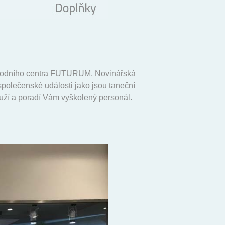
bchodního centra FUTURUM, Novinářská
společenské události jako jsou taneční
louží a poradí Vám vyškolený personál.