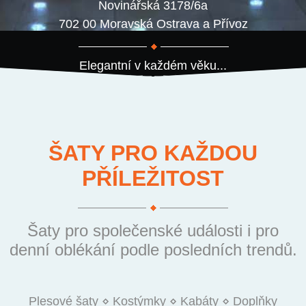
Novinářská 3178/6a
702 00 Moravská Ostrava a Přívoz
Elegantní v každém věku...
ŠATY PRO KAŽDOU
PŘÍLEŽITOST
Šaty pro společenské události i pro
denní oblékání podle posledních trendů.