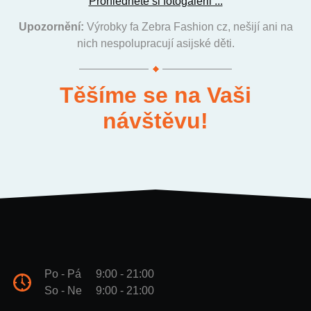
Prohlédněte si fotogalerii ...
Upozornění:
Výrobky fa Zebra Fashion cz, nešijí ani na
nich nespolupracují asijské děti.
Těšíme se na Vaši
návštěvu!
Po - Pá
9:00 - 21:00
So - Ne
9:00 - 21:00