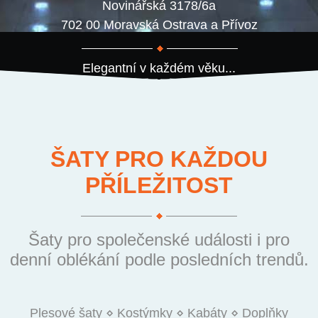
Novinářská 3178/6a
702 00 Moravská Ostrava a Přívoz
Elegantní v každém věku...
ŠATY PRO KAŽDOU
PŘÍLEŽITOST
Šaty pro společenské události i pro
denní oblékání podle posledních trendů.