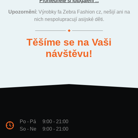
Prohlédněte si fotogalerii ...
Upozornění:
Výrobky fa Zebra Fashion cz, nešijí ani na
nich nespolupracují asijské děti.
Těšíme se na Vaši
návštěvu!
Po - Pá
9:00 - 21:00
So - Ne
9:00 - 21:00