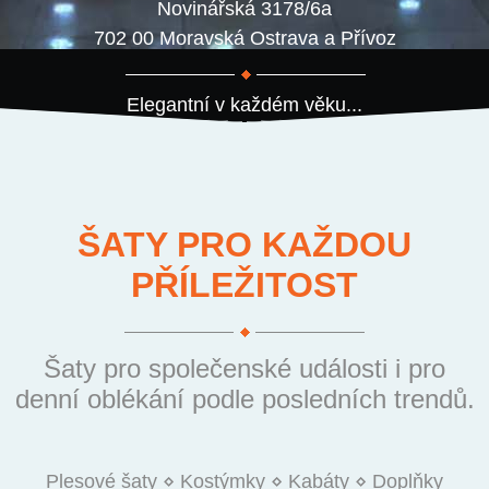
Novinářská 3178/6a
702 00 Moravská Ostrava a Přívoz
Elegantní v každém věku...
ŠATY PRO KAŽDOU
PŘÍLEŽITOST
Šaty pro společenské události i pro
denní oblékání podle posledních trendů.