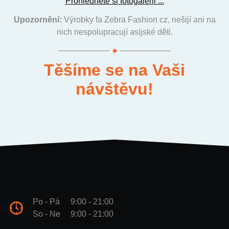
Prohlédněte si fotogalerii ...
Upozornění:
Výrobky fa Zebra Fashion cz, nešijí ani na
nich nespolupracují asijské děti.
Těšíme se na Vaši
návštěvu!
Po - Pá
9:00 - 21:00
So - Ne
9:00 - 21:00