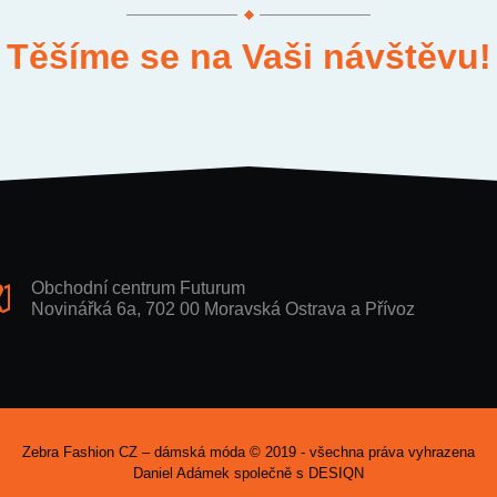
Těšíme se na Vaši návštěvu!
Obchodní centrum Futurum
Novinářká 6a, 702 00 Moravská Ostrava a Přívoz
Zebra Fashion CZ – dámská móda © 2019 - všechna práva vyhrazena
Daniel Adámek společně s
DESIQN