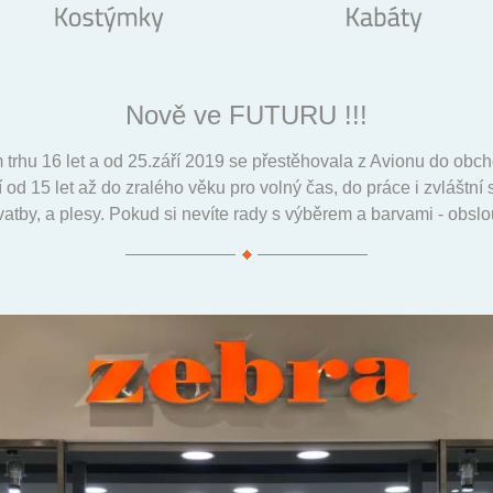
Nově ve FUTURU !!!
 trhu 16 let a od 25.září 2019 se přestěhovala z Avionu do o
od 15 let až do zralého věku pro volný čas, do práce i zvláštní 
svatby, a plesy. Pokud si nevíte rady s výběrem a barvami - obs