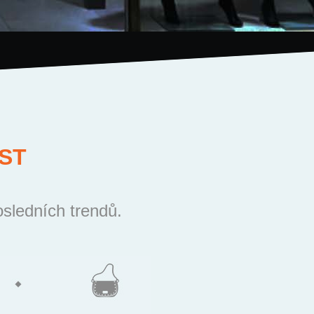
ST
osledních trendů.