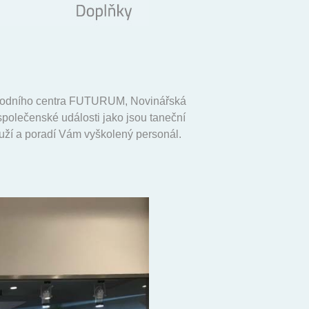
bchodního centra FUTURUM, Novinářská
společenské události jako jsou taneční
louží a poradí Vám vyškolený personál.