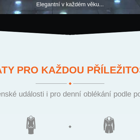
Elegantní v každém věku...
ATY PRO KAŽDOU PŘÍLEŽITO
nské události i pro denní oblékání podle p