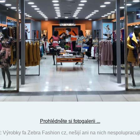
Prohlédněte si fotogalerii ...
:
Výrobky fa Zebra Fashion cz, nešijí ani na nich nespolupracují 