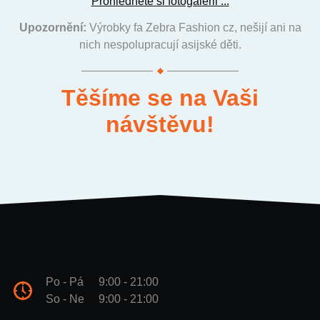
Prohlédněte si fotogalerii ...
Upozornění:
Výrobky fa Zebra Fashion cz, nešijí ani na
nich nespolupracují asijské děti.
Těšíme se na Vaši
návštěvu!
Po - Pá
9:00 - 21:00
So - Ne
9:00 - 21:00