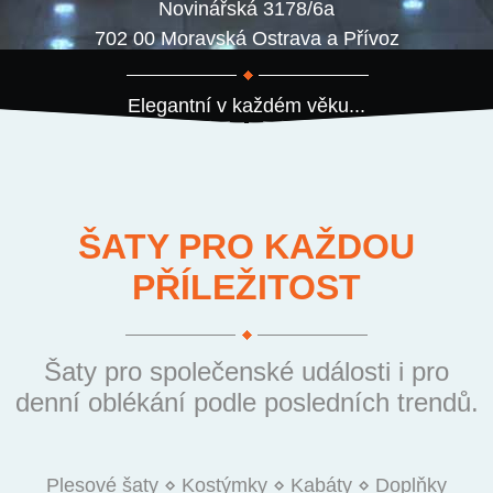
Novinářská 3178/6a
702 00 Moravská Ostrava a Přívoz
Elegantní v každém věku...
ŠATY PRO KAŽDOU
PŘÍLEŽITOST
Šaty pro společenské události i pro
denní oblékání podle posledních trendů.