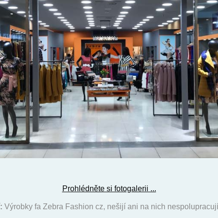
Prohlédněte si fotogalerii ...
:
Výrobky fa Zebra Fashion cz, nešijí ani na nich nespolupracují 