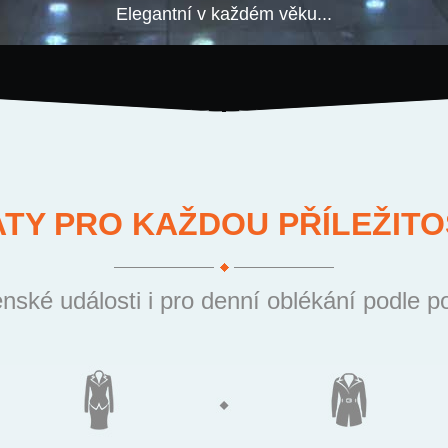
Elegantní v každém věku...
ATY PRO KAŽDOU PŘÍLEŽITO
nské události i pro denní oblékání podle p