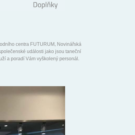
bchodního centra FUTURUM, Novinářská
společenské události jako jsou taneční
louží a poradí Vám vyškolený personál.