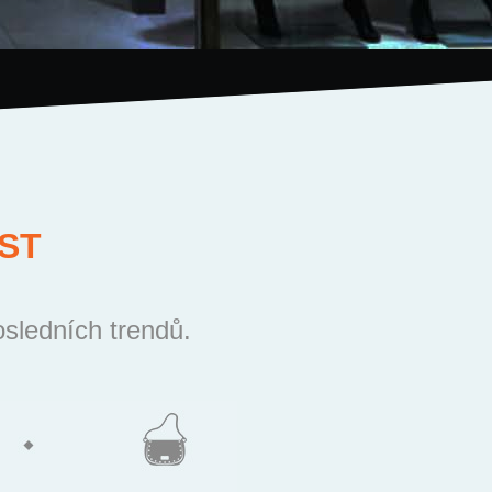
ST
osledních trendů.