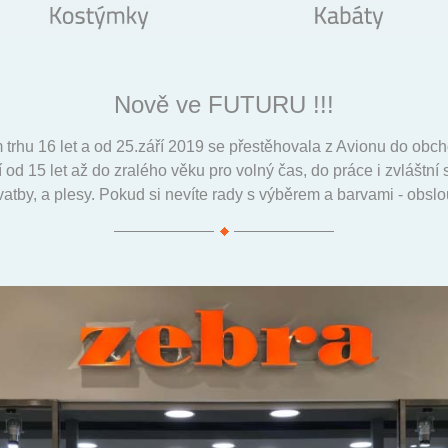
Nově ve FUTURU !!!
 trhu 16 let a od 25.září 2019 se přestěhovala z Avionu do o
od 15 let až do zralého věku pro volný čas, do práce i zvláštní 
svatby, a plesy. Pokud si nevíte rady s výběrem a barvami - obs