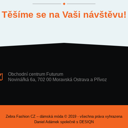
Těšíme se na Vaši návštěvu!
Obchodní centrum Futurum
Novinářká 6a, 702 00 Moravská Ostrava a Přívoz
Zebra Fashion CZ – dámská móda © 2019 - všechna práva vyhrazena
Daniel Adámek společně s
DESIQN