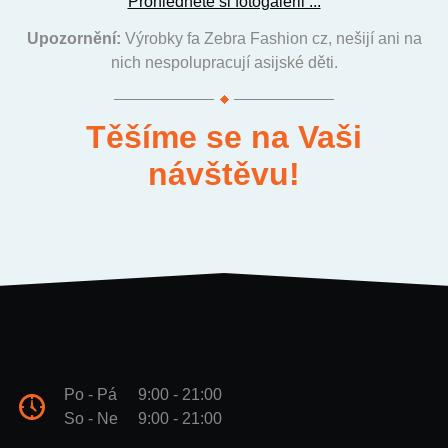
Prohlédněte si fotogalerii ...
Upozornění:
Výrobky fa Zebra Fashion cz, nešijí ani na
nich nespolupracují asijské děti.
Těšíme se na Vaši
návštěvu!
Po - Pá
9:00 - 21:00
So - Ne
9:00 - 21:00