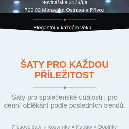
Novinářská 3178/6a
702 00 Moravská Ostrava a Přívoz
Elegantní v každém věku...
ŠATY PRO KAŽDOU
PŘÍLEŽITOST
Šaty pro společenské události i pro
denní oblékání podle posledních trendů.