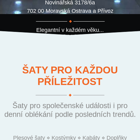
Novinářská 3178/6a
702 00 Moravská Ostrava a Přívoz
Elegantní v každém věku...
ŠATY PRO KAŽDOU
PŘÍLEŽITOST
Šaty pro společenské události i pro
denní oblékání podle posledních trendů.