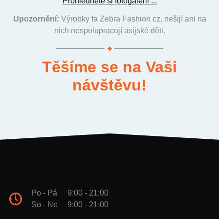
Prohlédněte si fotogalerii ...
Upozornění:
Výrobky fa Zebra Fashion cz, nešijí ani na
nich nespolupracují asijské děti.
Těšíme se na Vaši
návštěvu!
Po - Pá
9:00 - 21:00
So - Ne
9:00 - 21:00