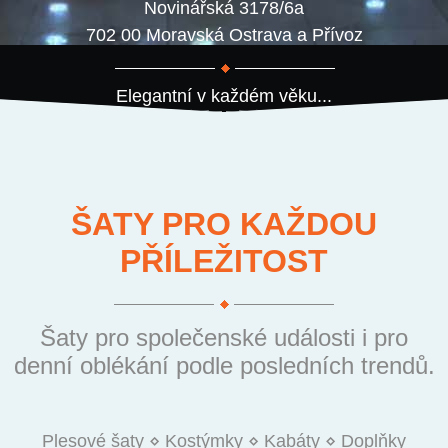
Novinářská 3178/6a
702 00 Moravská Ostrava a Přívoz
Elegantní v každém věku...
ŠATY PRO KAŽDOU
PŘÍLEŽITOST
Šaty pro společenské události i pro
denní oblékání podle posledních trendů.