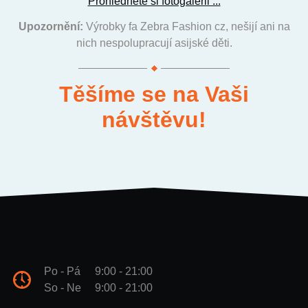
Prohlédněte si fotogalerii ...
Upozornění:
Výrobky fa Zebra Fashion cz, nešijí ani na
nich nespolupracují asijské děti.
Těšíme se na Vaši
návštěvu!
Po - Pá
9:00 - 21:00
So - Ne
9:00 - 21:00