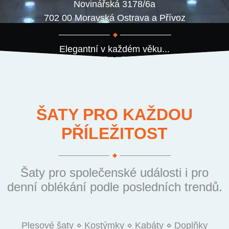
Novinářská 3178/6a
702 00 Moravská Ostrava a Přívoz
Elegantní v každém věku...
ŠATY PRO KAŽDOU
PŘÍLEŽITOST
Šaty pro společenské události i pro
denní oblékání podle posledních trendů.