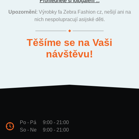
Prohlédněte si fotogalerii ...
Upozornění:
Výrobky fa Zebra Fashion cz, nešijí ani na
nich nespolupracují asijské děti.
Těšíme se na Vaši
návštěvu!
Po - Pá
9:00 - 21:00
So - Ne
9:00 - 21:00