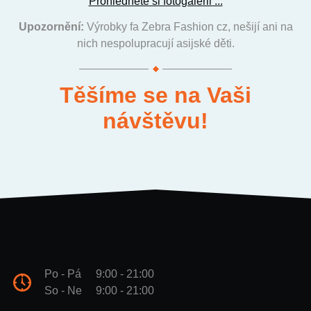
Prohlédněte si fotogalerii ...
Upozornění:
Výrobky fa Zebra Fashion cz, nešijí ani na
nich nespolupracují asijské děti.
Těšíme se na Vaši
návštěvu!
Po - Pá
9:00 - 21:00
So - Ne
9:00 - 21:00