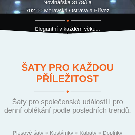
Novinářská 3178/6a
702 00 Moravská Ostrava a Přívoz
Elegantní v každém věku...
ŠATY PRO KAŽDOU
PŘÍLEŽITOST
Šaty pro společenské události i pro
denní oblékání podle posledních trendů.