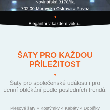
Novinářská 3178/6a
702 00 Moravská Ostrava a Přívoz
Elegantní v každém věku...
ŠATY PRO KAŽDOU
PŘÍLEŽITOST
Šaty pro společenské události i pro
denní oblékání podle posledních trendů.