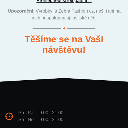
Prohlédněte si fotogalerii ...
Upozornění:
Výrobky fa Zebra Fashion cz, nešijí ani na
nich nespolupracují asijské děti.
Těšíme se na Vaši
návštěvu!
Po - Pá
9:00 - 21:00
So - Ne
9:00 - 21:00