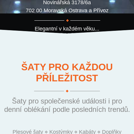
Novinářská 3178/6a
702 00 Moravská Ostrava a Přívoz
Elegantní v každém věku...
ŠATY PRO KAŽDOU
PŘÍLEŽITOST
Šaty pro společenské události i pro
denní oblékání podle posledních trendů.