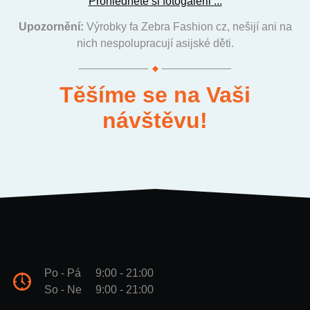
Prohlédněte si fotogalerii ...
Upozornění:
Výrobky fa Zebra Fashion cz, nešijí ani na
nich nespolupracují asijské děti.
Těšíme se na Vaši
návštěvu!
Po - Pá
9:00 - 21:00
So - Ne
9:00 - 21:00