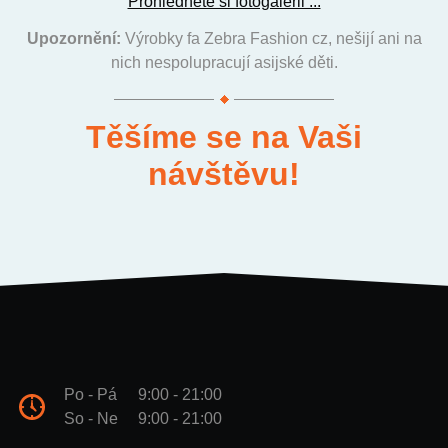
Prohlédněte si fotogalerii ...
Upozornění:
Výrobky fa Zebra Fashion cz, nešijí ani na
nich nespolupracují asijské děti.
Těšíme se na Vaši
návštěvu!
Po - Pá
9:00 - 21:00
So - Ne
9:00 - 21:00