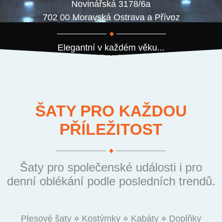
Novinářská 3178/6a
702 00 Moravská Ostrava a Přívoz
Elegantní v každém věku...
ŠATY PRO KAŽDOU
PŘÍLEŽITOST
Šaty pro společenské události i pro
denní oblékání podle posledních trendů.