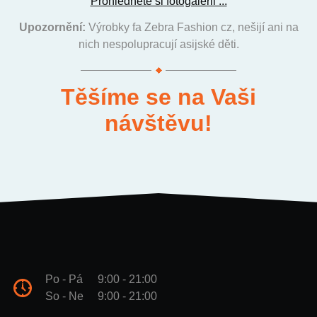
Prohlédněte si fotogalerii ...
Upozornění:
Výrobky fa Zebra Fashion cz, nešijí ani na
nich nespolupracují asijské děti.
Těšíme se na Vaši
návštěvu!
Po - Pá
9:00 - 21:00
So - Ne
9:00 - 21:00