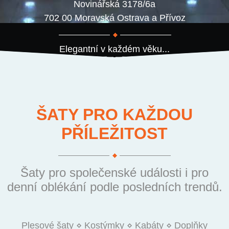
Novinářská 3178/6a
702 00 Moravská Ostrava a Přívoz
Elegantní v každém věku...
ŠATY PRO KAŽDOU
PŘÍLEŽITOST
Šaty pro společenské události i pro
denní oblékání podle posledních trendů.