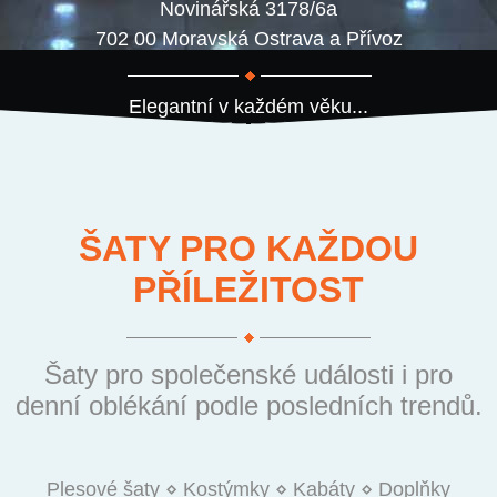
Novinářská 3178/6a
702 00 Moravská Ostrava a Přívoz
Elegantní v každém věku...
ŠATY PRO KAŽDOU
PŘÍLEŽITOST
Šaty pro společenské události i pro
denní oblékání podle posledních trendů.