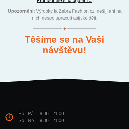
Prohlédněte si fotogalerii ...
Upozornění:
Výrobky fa Zebra Fashion cz, nešijí ani na
nich nespolupracují asijské děti.
Těšíme se na Vaši
návštěvu!
Po - Pá
9:00 - 21:00
So - Ne
9:00 - 21:00