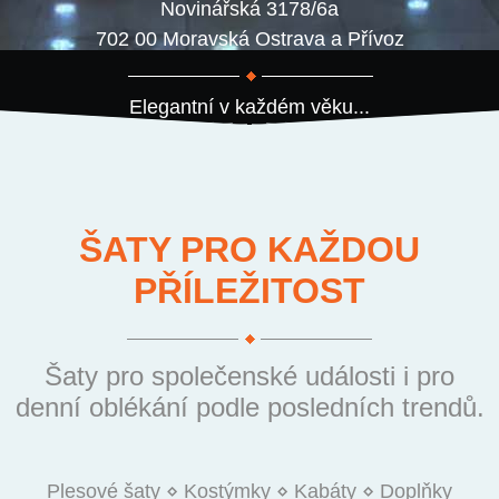
Novinářská 3178/6a
702 00 Moravská Ostrava a Přívoz
Elegantní v každém věku...
ŠATY PRO KAŽDOU
PŘÍLEŽITOST
Šaty pro společenské události i pro
denní oblékání podle posledních trendů.