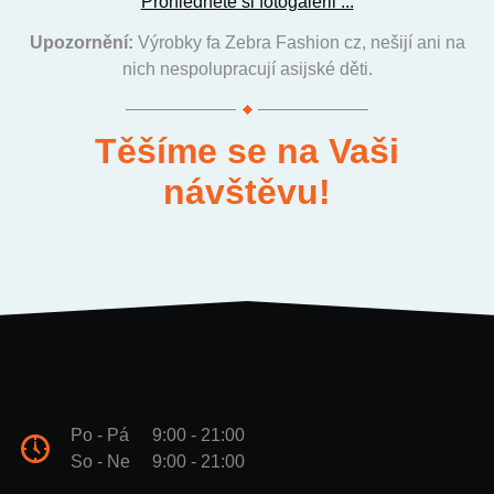
Prohlédněte si fotogalerii ...
Upozornění:
Výrobky fa Zebra Fashion cz, nešijí ani na
nich nespolupracují asijské děti.
Těšíme se na Vaši
návštěvu!
Po - Pá
9:00 - 21:00
So - Ne
9:00 - 21:00