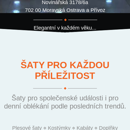
Novinářská 3178/6a
702 00 Moravská Ostrava a Přívoz
Elegantní v každém věku...
ŠATY PRO KAŽDOU
PŘÍLEŽITOST
Šaty pro společenské události i pro
denní oblékání podle posledních trendů.