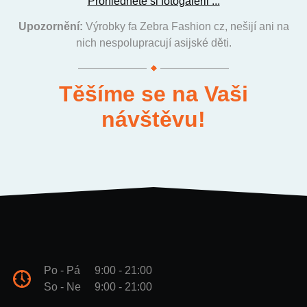
Prohlédněte si fotogalerii ...
Upozornění:
Výrobky fa Zebra Fashion cz, nešijí ani na
nich nespolupracují asijské děti.
Těšíme se na Vaši
návštěvu!
Po - Pá
9:00 - 21:00
So - Ne
9:00 - 21:00