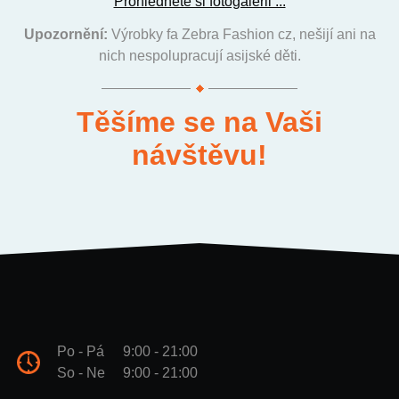
Prohlédněte si fotogalerii ...
Upozornění:
Výrobky fa Zebra Fashion cz, nešijí ani na
nich nespolupracují asijské děti.
Těšíme se na Vaši
návštěvu!
Po - Pá
9:00 - 21:00
So - Ne
9:00 - 21:00