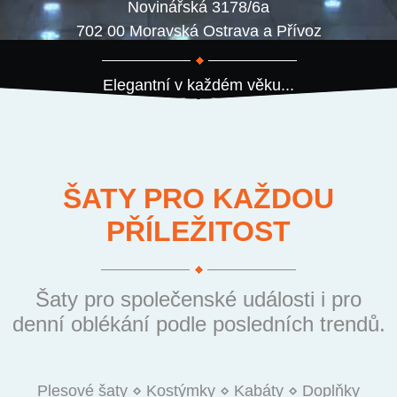
Novinářská 3178/6a
702 00 Moravská Ostrava a Přívoz
Elegantní v každém věku...
ŠATY PRO KAŽDOU
PŘÍLEŽITOST
Šaty pro společenské události i pro
denní oblékání podle posledních trendů.