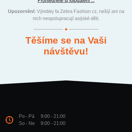
Prohlédněte si fotogalerii ...
Upozornění:
Výrobky fa Zebra Fashion cz, nešijí ani na
nich nespolupracují asijské děti.
Těšíme se na Vaši
návštěvu!
Po - Pá
9:00 - 21:00
So - Ne
9:00 - 21:00