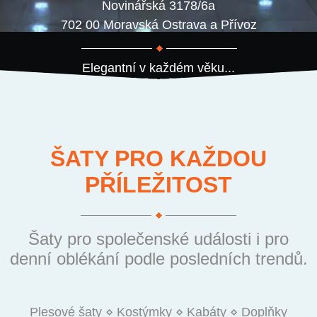
Novinářská 3178/6a
702 00 Moravská Ostrava a Přívoz
Elegantní v každém věku...
ŠATY PRO KAŽDOU
PŘÍLEŽITOST
Šaty pro společenské události i pro
denní oblékání podle posledních trendů.